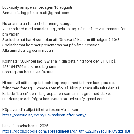
KALENDER
Luckstalyran spelas lördagen 16 augusti
Anmäl ditt lag på luckstaif@gmail.com
FÖRETAGSCUPEN 2025
Nu är anmälan för årets turnering stängd.
Vi har rekord med anmälda lag , hela 19 lag. Så nu håller vi tummanra för
LUCKSTALYRAN 2025
bra väder.
Spelschemat har vi som plan att försöka få klart nu till helgen 9-10/8
FÖRETAGSCUPEN 2024
Spelschemat kommer presenteras här på våran hemsida.
Alla anmälda lag ser ni nedan
LUCKSTALYRAN 2024
Kostnad 1500kr per lag. Swisha in din betalning före den 31 juli på
1231644756 märk med lagnamn.
KONTAKT
Företag kan betala via faktura
DOKUMENT
Ni som vill sätta upp tält och förpreppa med tält mm kan göra det
frånomed fredag. Liknade som ifjol så får ni placera alla tält i den så
kallade "buren" den lilla gräsplanen som är inhägnd med staket.
GÄSTBOK
Funderingar och frågor kan svaras på luckstaif@gmail.com
BILDGALLERI
Köp även din biljett till efterfesten via länken.
https://easytic.se/event/luckstalyran-after-party/
WEBSHOP
Länk till spelschemat 2025
https://docs.google.com/spreadsheets/d/10f4KZ2Un9YTc5HRKWqzHsJt