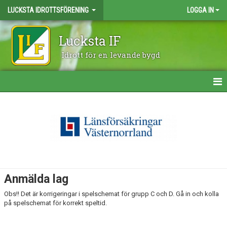
LUCKSTA IDROTTSFÖRENING
LOGGA IN
Lucksta IF
Idrott för en levande bygd
HEM
NYHETER
OM KLUBBEN
FÖRETAGSCUPEN 2026
Anmälda lag
LUCKSTALYRAN 2026
Obs!! Det är korrigeringar i spelschemat för grupp C och D. Gå in och kolla
på spelschemat för korrekt speltid.
ÅRSKORT 2025