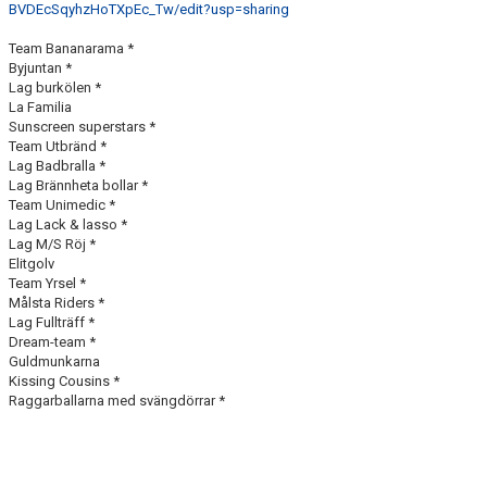
BVDEcSqyhzHoTXpEc_Tw/edit?usp=sharing
Team Bananarama *
Byjuntan *
Lag burkölen *
La Familia
Sunscreen superstars *
Team Utbränd *
Lag Badbralla *
Lag Brännheta bollar *
Team Unimedic *
Lag Lack & lasso *
Lag M/S Röj *
Elitgolv
Team Yrsel *
Målsta Riders *
Lag Fullträff *
Dream-team *
Guldmunkarna
Kissing Cousins *
Raggarballarna med svängdörrar *