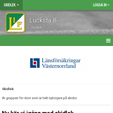
SKIDLEK
LOGGA IN
Lucksta IF
Skidlek
HEM
NYHETER
KALENDER
ÅKARE
Skidlek
BILDGALLERI
Är gruppen för dom som är helt nybörjare på skidor.
DOKUMENT