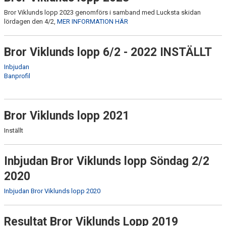
ARRANGEMANG
Bror Viklunds lopp 2023 genomförs i samband med Lucksta skidan
lördagen den 4/2,
MER INFORMATION HÄR
BROR VIKLUNDS TERRÄNGEN
Bror Viklunds lopp 6/2 - 2022 INSTÄLLT
LÄNGDFESTIVALEN
Inbjudan
LANTZ CROSSEN
Banprofil
BROR VIKLUNDS LOPP
Bror Viklunds lopp 2021
LUCKSTA SKIDAN
Inställt
FIKALISTA
Inbjudan Bror Viklunds lopp Söndag 2/2
VALLAGUIDE
2020
VÄLKOMMEN TILL LIF SKIDOR
Inbjudan Bror Viklunds lopp 2020
Resultat Bror Viklunds Lopp 2019