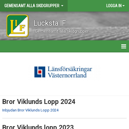
GEMENSAMT ALLA SKIDGRUPPER
LOGGA IN
Lucksta IF
Gemensamt alla skidgrupper
HEM
NYHETER
KALENDER
BILDGALLERI
Bror Viklunds Lopp 2024
KONTAKT
Inbjudan Bror Viklunds Lopp 2024
TÄVLING
Bror Viklunds lopp 2023