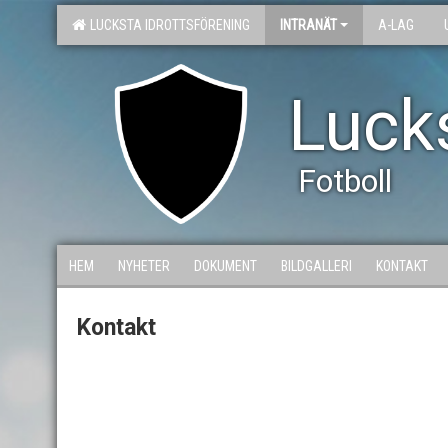
LUCKSTA IDROTTSFÖRENING
INTRANÄT
A-LAG
Lucks
Fotboll
HEM
NYHETER
DOKUMENT
BILDGALLERI
KONTAKT
Kontakt