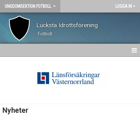
UNGDOMSEKTION FOTBOLL
LOGGA IN
Lucksta Idrottsförening
Fotboll
HEM
NYHETER
DOKUMENT
BILDGALLERI
Nyheter
KONTAKT