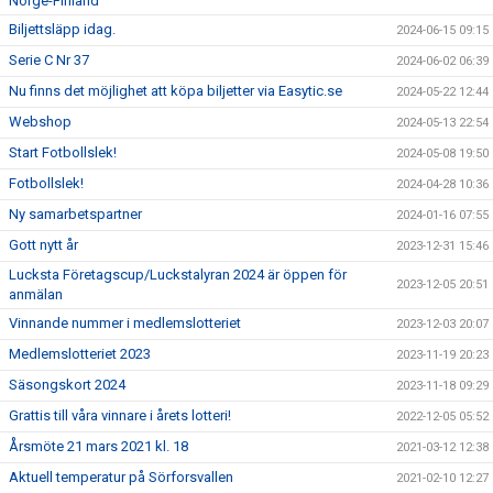
Norge-Finland
Biljettsläpp idag.
2024-06-15 09:15
Serie C Nr 37
2024-06-02 06:39
Nu finns det möjlighet att köpa biljetter via Easytic.se
2024-05-22 12:44
Webshop
2024-05-13 22:54
Start Fotbollslek!
2024-05-08 19:50
Fotbollslek!
2024-04-28 10:36
Ny samarbetspartner
2024-01-16 07:55
Gott nytt år
2023-12-31 15:46
Lucksta Företagscup/Luckstalyran 2024 är öppen för
2023-12-05 20:51
anmälan
Vinnande nummer i medlemslotteriet
2023-12-03 20:07
Medlemslotteriet 2023
2023-11-19 20:23
Säsongskort 2024
2023-11-18 09:29
Grattis till våra vinnare i årets lotteri!
2022-12-05 05:52
Årsmöte 21 mars 2021 kl. 18
2021-03-12 12:38
Aktuell temperatur på Sörforsvallen
2021-02-10 12:27