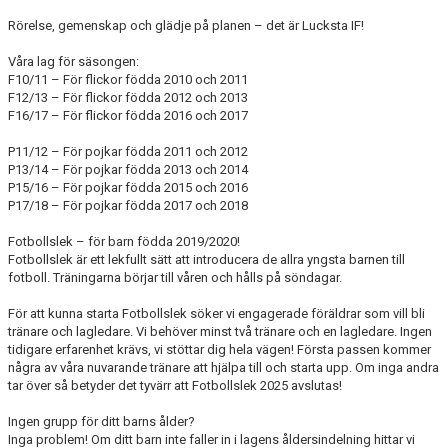
KALENDER
Rörelse, gemenskap och glädje på planen – det är Lucksta IF!
FÖRETAGSCUPEN 2025
Våra lag för säsongen:
F10/11 – För flickor födda 2010 och 2011
F12/13 – För flickor födda 2012 och 2013
LUCKSTALYRAN 2025
F16/17 – För flickor födda 2016 och 2017
FÖRETAGSCUPEN 2024
P11/12 – För pojkar födda 2011 och 2012
P13/14 – För pojkar födda 2013 och 2014
LUCKSTALYRAN 2024
P15/16 – För pojkar födda 2015 och 2016
P17/18 – För pojkar födda 2017 och 2018
KONTAKT
Fotbollslek – för barn födda 2019/2020!
Fotbollslek är ett lekfullt sätt att introducera de allra yngsta barnen till
DOKUMENT
fotboll. Träningarna börjar till våren och hålls på söndagar.
För att kunna starta Fotbollslek söker vi engagerade föräldrar som vill bli
GÄSTBOK
tränare och lagledare. Vi behöver minst två tränare och en lagledare. Ingen
tidigare erfarenhet krävs, vi stöttar dig hela vägen! Första passen kommer
BILDGALLERI
några av våra nuvarande tränare att hjälpa till och starta upp. Om inga andra
tar över så betyder det tyvärr att Fotbollslek 2025 avslutas!
WEBSHOP
Ingen grupp för ditt barns ålder?
Inga problem! Om ditt barn inte faller in i lagens åldersindelning hittar vi