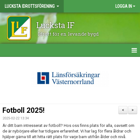
LUCKSTA IDROTTSFÖRENING
LOGGA IN
Lucksta IF
Idrott för en levande bygd
HEM
NYHETER
OM KLUBBEN
FÖRETAGSCUPEN 2026
Fotboll 2025!
<
>
LUCKSTALYRAN 2026
2025-02-22 13:34
Är ditt barn intresserat av fotboll? Hos oss finns plats för alla, oavsett om
ÅRSKORT 2025
de är nybörjare eller har tidigare erfarenhet. Vi har lag för flera åldrar och
hjälper gärna till att hitta rätt plats för varje barn utifrån ålder och nivå.