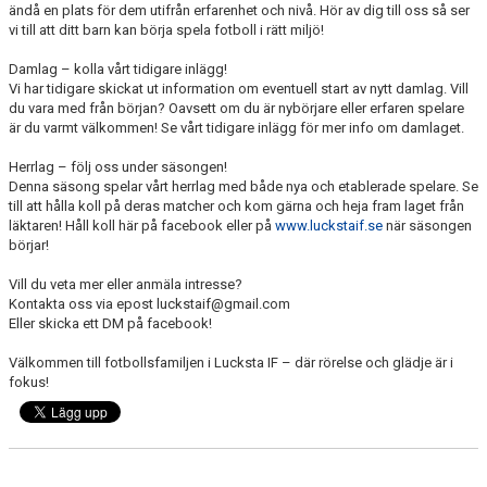
ändå en plats för dem utifrån erfarenhet och nivå. Hör av dig till oss så ser
vi till att ditt barn kan börja spela fotboll i rätt miljö!
Damlag – kolla vårt tidigare inlägg!
Vi har tidigare skickat ut information om eventuell start av nytt damlag. Vill
du vara med från början? Oavsett om du är nybörjare eller erfaren spelare
är du varmt välkommen! Se vårt tidigare inlägg för mer info om damlaget.
Herrlag – följ oss under säsongen!
Denna säsong spelar vårt herrlag med både nya och etablerade spelare. Se
till att hålla koll på deras matcher och kom gärna och heja fram laget från
läktaren! Håll koll här på facebook eller på
www.luckstaif.se
när säsongen
börjar!
Vill du veta mer eller anmäla intresse?
Kontakta oss via epost luckstaif@gmail.com
Eller skicka ett DM på facebook!
Välkommen till fotbollsfamiljen i Lucksta IF – där rörelse och glädje är i
fokus!