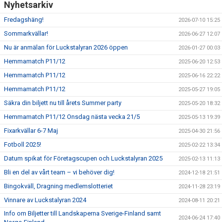
Nyhetsarkiv
Fredagshäng!
2026-07-10 15:25
Sommarkvällar!
2026-06-27 12:07
Nu är anmälan för Luckstalyran 2026 öppen
2026-01-27 00:03
Hemmamatch P11/12
2025-06-20 12:53
Hemmamatch P11/12
2025-06-16 22:22
Hemmamatch P11/12
2025-05-27 19:05
Säkra din biljett nu till årets Summer party
2025-05-20 18:32
Hemmamatch P11/12 Onsdag nästa vecka 21/5
2025-05-13 19:39
Fixarkvällar 6-7 Maj
2025-04-30 21:56
Fotboll 2025!
2025-02-22 13:34
Datum spikat för Företagscupen och Luckstalyran 2025
2025-02-13 11:13
Bli en del av vårt team – vi behöver dig!
2024-12-18 21:51
Bingokväll, Dragning medlemslotteriet
2024-11-28 23:19
Vinnare av Luckstalyran 2024
2024-08-11 20:21
Info om Biljetter till Landskaperna Sverige-Finland samt
2024-06-24 17:40