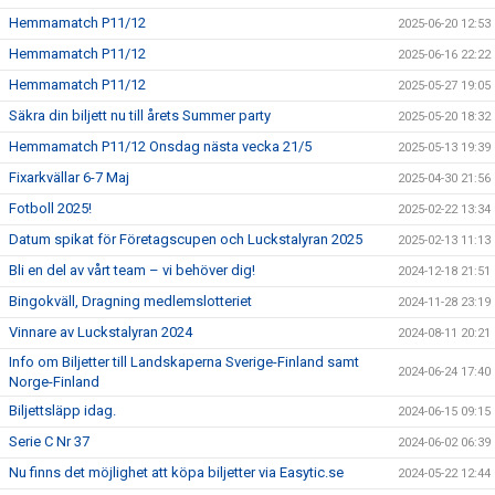
Hemmamatch P11/12
2025-06-20 12:53
Hemmamatch P11/12
2025-06-16 22:22
Hemmamatch P11/12
2025-05-27 19:05
Säkra din biljett nu till årets Summer party
2025-05-20 18:32
Hemmamatch P11/12 Onsdag nästa vecka 21/5
2025-05-13 19:39
Fixarkvällar 6-7 Maj
2025-04-30 21:56
Fotboll 2025!
2025-02-22 13:34
Datum spikat för Företagscupen och Luckstalyran 2025
2025-02-13 11:13
Bli en del av vårt team – vi behöver dig!
2024-12-18 21:51
Bingokväll, Dragning medlemslotteriet
2024-11-28 23:19
Vinnare av Luckstalyran 2024
2024-08-11 20:21
Info om Biljetter till Landskaperna Sverige-Finland samt
2024-06-24 17:40
Norge-Finland
Biljettsläpp idag.
2024-06-15 09:15
Serie C Nr 37
2024-06-02 06:39
Nu finns det möjlighet att köpa biljetter via Easytic.se
2024-05-22 12:44