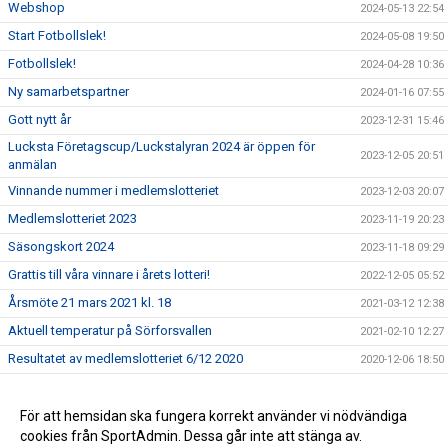
Webshop
2024-05-13 22:54
Start Fotbollslek!
2024-05-08 19:50
Fotbollslek!
2024-04-28 10:36
Ny samarbetspartner
2024-01-16 07:55
Gott nytt år
2023-12-31 15:46
Lucksta Företagscup/Luckstalyran 2024 är öppen för
2023-12-05 20:51
anmälan
Vinnande nummer i medlemslotteriet
2023-12-03 20:07
Medlemslotteriet 2023
2023-11-19 20:23
Säsongskort 2024
2023-11-18 09:29
Grattis till våra vinnare i årets lotteri!
2022-12-05 05:52
Årsmöte 21 mars 2021 kl. 18
2021-03-12 12:38
Aktuell temperatur på Sörforsvallen
2021-02-10 12:27
Resultatet av medlemslotteriet 6/12 2020
2020-12-06 18:50
Dragning medlemslotteriet 6 dec kl 18
2020-12-01 14:17
Årsmötet den 22/3 är inställt
För att hemsidan ska fungera korrekt använder vi nödvändiga
2020-03-17 19:10
cookies från SportAdmin. Dessa går inte att stänga av.
Vinstlotten i 50/50lotteriet
2018-06-09 19:45