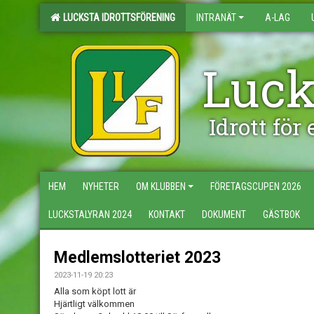
LUCKSTA IDROTTSFÖRENING
INTRANÄT
A-LAG
Luck
Idrott för
HEM
NYHETER
OM KLUBBEN
FÖRETAGSCUPEN 2026
LUCKSTALYRAN 2024
KONTAKT
DOKUMENT
GÄSTBOK
Medlemslotteriet 2023
2023-11-19 20:23
Alla som köpt lott är
Hjärtligt välkommen