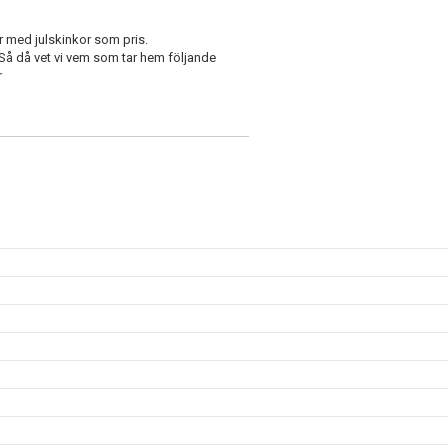
er med julskinkor som pris.
 Så då vet vi vem som tar hem följande
r