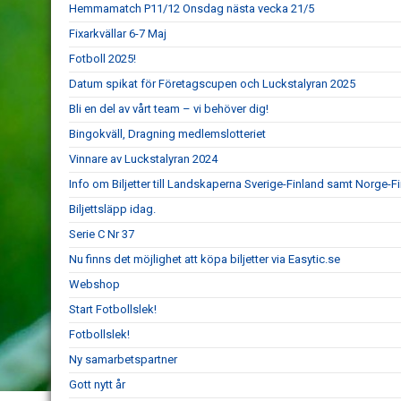
Hemmamatch P11/12 Onsdag nästa vecka 21/5
Fixarkvällar 6-7 Maj
Fotboll 2025!
Datum spikat för Företagscupen och Luckstalyran 2025
Bli en del av vårt team – vi behöver dig!
Bingokväll, Dragning medlemslotteriet
Vinnare av Luckstalyran 2024
Info om Biljetter till Landskaperna Sverige-Finland samt Norge-F
Biljettsläpp idag.
Serie C Nr 37
Nu finns det möjlighet att köpa biljetter via Easytic.se
Webshop
Start Fotbollslek!
Fotbollslek!
Ny samarbetspartner
Gott nytt år