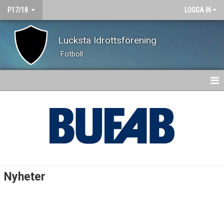
P17/18
LOGGA IN
Lucksta Idrottsförening
Fotboll
HEM
NYHETER
KALENDER
MATCHER
Nyheter
TRUPPEN
BILDGALLERI