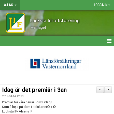
A-LAG
LOGGA IN
Lucksta Idrottsförening
Herrlaget
HEM
NYHETER
KALENDER
MATCHER
Idag är det premiär i 3an
<
>
TRUPPEN
2019-04-14 12:23
Premiär för våra herrar i div 3 idag!!
BILDGALLERI
Kom å heja på dem i solskenet⚽️☀️⚽️
Lucksta IF- Alsens IF