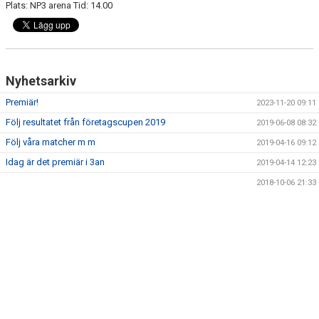
Plats: NP3 arena Tid: 14.00
DOKUMENT
KONTAKT
Nyhetsarkiv
Premiär!
2023-11-20 09:11
Följ resultatet från företagscupen 2019
2019-06-08 08:32
Följ våra matcher m m
2019-04-16 09:12
Idag är det premiär i 3an
2019-04-14 12:23
2018-10-06 21:33