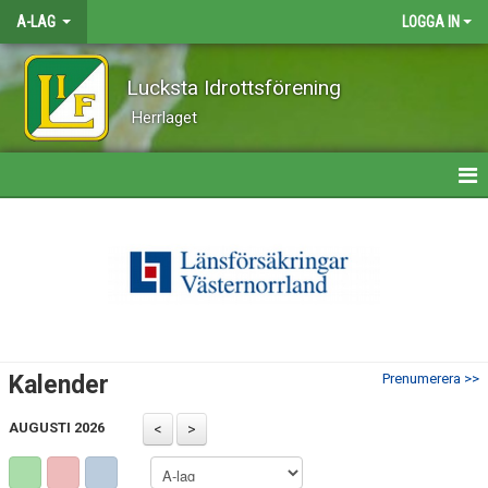
A-LAG
LOGGA IN
Lucksta Idrottsförening
Herrlaget
HEM
NYHETER
KALENDER
MATCHER
Kalender
Prenumerera >>
TRUPPEN
AUGUSTI 2026
BILDGALLERI