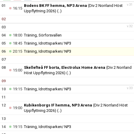
DOKUMENT
v.31
01
Bodens BK FF hemma, NP3 Arena
(Div 2 Norrland Höst
16:15
Uppflyttning 2026)
(..)
KONTAKT
02
v.32
03
04
18:00
Träning, Sörforsvallen
05
18:45
Träning, Idrottsparken/ NP3
06
20:15
Träning, Idrottsparken/ NP3
07
08
Skellefteå FF borta, Electrolux Home Arena
(Div 2 Norrland
15:00
Höst Uppflyttning 2026)
(..)
09
v.33
10
19:15
Träning, Idrottsparken/ NP3
11
12
Kubikenborgs IF hemma, NP3 Arena
(Div 2 Norrland Höst
19:00
Uppflyttning 2026)
(..)
13
14
19:15
Träning, Idrottsparken/ NP3