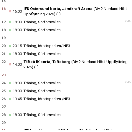
15
16
IFK Östersund borta, Jämtkraft Arena
(Div 2 Norrland Höst
16:00
Uppflyttning 2026)
(..)
v.34
17
18:00
Träning, Sörforsvallen
18
18:00
Träning, Sörforsvallen
19
20
20:15
Träning, Idrottsparken/ NP3
21
18:00
Träning, Sörforsvallen
22
Täfteå IK borta, Täfteborg
(Div 2 Norrland Höst Uppflyttning
14:00
2026)
(..)
23
v.35
24
18:00
Träning, Sörforsvallen
25
18:00
Träning, Sörforsvallen
26
19:45
Träning, Idrottsparken /NP3
27
28
18:00
Träning, Sörforsvallen
29
30
IFK Luleå hemma, NP3 Arena
(Div 2 Norrland Höst