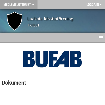
MEDLEMSLOTTERIET
LOGGA IN
Lucksta Idrottsförening
Fotboll
HEM
NYHETER
DOKUMENT
BILDGALLERI
Dokument
KONTAKT