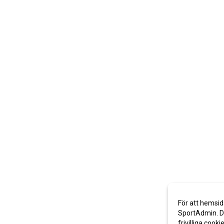
För att hemsid
SportAdmin. De
frivilliga cooki