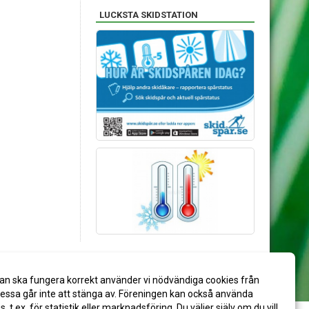
LUCKSTA SKIDSTATION
an ska fungera korrekt använder vi nödvändiga cookies från
ssa går inte att stänga av. Föreningen kan också använda
es, t.ex. för statistik eller marknadsföring. Du väljer själv om du vill