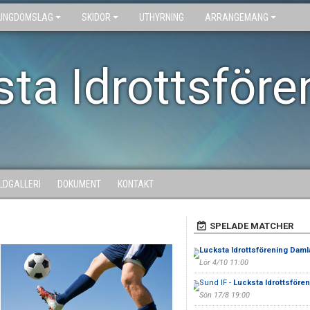
UNGDOMSLAG
SKIDOR
UTHYRNING
ARRANGEMANG
ta Idrottsföre
ILDGALLERI
DOKUMENT
KONTAKT
SPELADE MATCHER
Lucksta Idrottsförening Daml
Lör 4/10 11:00
Sund IF -
Lucksta Idrottsföre
Sön 17/8 19:00