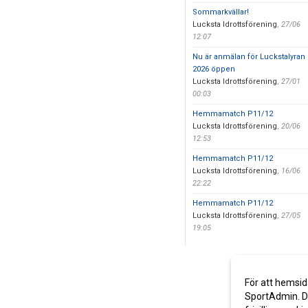
Sommarkvällar!
Lucksta Idrottsförening
,
27/06
12:07
Nu är anmälan för Luckstalyran
2026 öppen
Lucksta Idrottsförening
,
27/01
00:03
Hemmamatch P11/12
Lucksta Idrottsförening
,
20/06
12:53
Hemmamatch P11/12
Lucksta Idrottsförening
,
16/06
22:22
Hemmamatch P11/12
Lucksta Idrottsförening
,
27/05
19:05
För att hemsid
SportAdmin. De