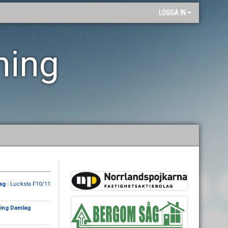
LOGGA IN
ning
ag
- Lucksta F10/11
ning Damlag