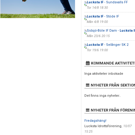
Lucksta IF
- Sundsvalls FF
Tor 14/8 18:30
Lucksta IF
- Stöde IF
Mån 4/8 19:00
Sidsjö-Böle IF Dam -
Lucksta I
Mån 23/6 20:15
Lucksta IF
- Selånger SK 2
Tor 19/6 19:00
KOMMANDE AKTIVITET
Inga aktiviteter inbokade
NYHETER FRÅN SEKTIO
Det finns inga nyheter..
NYHETER FRÅN FÖREN
Fredagshäng!
Lucksta Idrottsförening
,
10/07
15:25