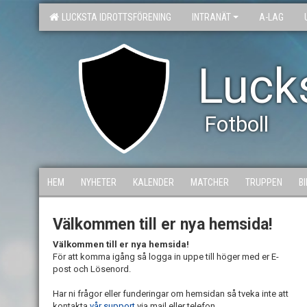
LUCKSTA IDROTTSFÖRENING
INTRANÄT
A-LAG
Lucks
Fotboll
HEM
NYHETER
KALENDER
MATCHER
TRUPPEN
B
Välkommen till er nya hemsida!
Välkommen till er nya hemsida!
För att komma igång så logga in uppe till höger med er E-
post och Lösenord.
Har ni frågor eller funderingar om hemsidan så tveka inte att
kontakta
vår support
via mail eller telefon.