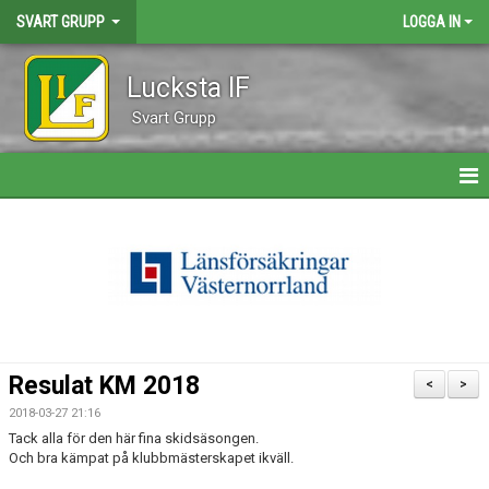
SVART GRUPP
LOGGA IN
Lucksta IF
Svart Grupp
HEM
NYHETER
KALENDER
ÅKARE
Resulat KM 2018
<
>
BILDGALLERI
2018-03-27 21:16
Tack alla för den här fina skidsäsongen.
KONTAKT
Och bra kämpat på klubbmästerskapet ikväll.