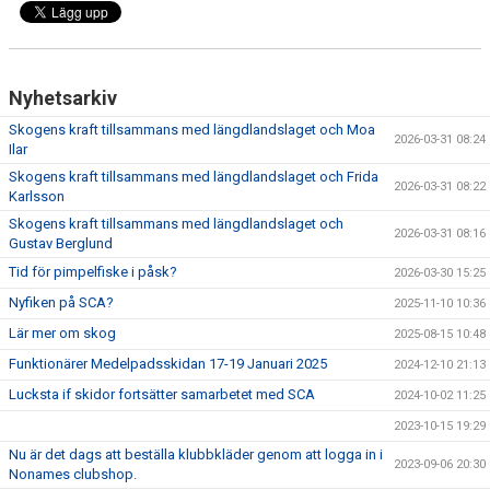
ARRANGEMANG
FIKALISTA
Nyhetsarkiv
VALLAGUIDE
Skogens kraft tillsammans med längdlandslaget och Moa
2026-03-31 08:24
Ilar
VÄLKOMMEN TILL LIF SKIDOR
Skogens kraft tillsammans med längdlandslaget och Frida
2026-03-31 08:22
Karlsson
Skogens kraft tillsammans med längdlandslaget och
2026-03-31 08:16
Gustav Berglund
Tid för pimpelfiske i påsk?
2026-03-30 15:25
Nyfiken på SCA?
2025-11-10 10:36
Lär mer om skog
2025-08-15 10:48
Funktionärer Medelpadsskidan 17-19 Januari 2025
2024-12-10 21:13
Lucksta if skidor fortsätter samarbetet med SCA
2024-10-02 11:25
2023-10-15 19:29
Nu är det dags att beställa klubbkläder genom att logga in i
2023-09-06 20:30
Nonames clubshop.