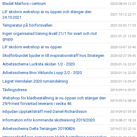
Bladet Matfors i centrum
2023-08-24 12:57
LIF skidors webshop är nu öppen och stänger den
2021-10-12 22:11
24.10.2021
Temperatur på Sörforsvallen
2021-02-05 17:29
Ingen organiserad träning ikväll 21/1 för svart och röd
2021-01-21 12:05
grupp
LIF skidors webshop är nu öppen
2020-10-07 20:40
Skidförbundet bjuder in till inspirationsträff hos Strategen
2020-02-27 09:45
Arbetsschema Lucksta skidan 1/2 - 2020
2020-01-16 22:07
Arbetsschema Bror Viklunds Lopp 2/2 - 2020
2020-01-16 22:05
Lägret Vemdalen 2020 rumsindelning
2020-01-14 09:47
Tävlingsdress
2019-09-16 09:01
Webshop för klädbeställning är nu öppen och stänger den
2019-09-16 08:54
29/9 med förväntad leverans i vecka 46.
Inbjudan Upptaktsträff med Daniel Richardsson
2019-09-07 09:43
Information inför kommande skidsäsong 2019/2020
2019-08-27 18:24
Arbetsschema Delta Terrängen 20190826
2019-07-23 22:16