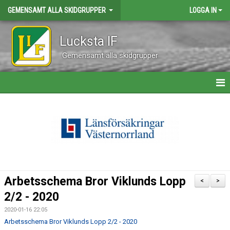
GEMENSAMT ALLA SKIDGRUPPER
LOGGA IN
Lucksta IF
Gemensamt alla skidgrupper
HEM
NYHETER
KALENDER
BILDGALLERI
Arbetsschema Bror Viklunds Lopp
<
>
KONTAKT
2/2 - 2020
2020-01-16 22:05
TÄVLING
Arbetsschema Bror Viklunds Lopp 2/2 - 2020