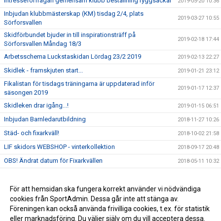
Intresseförfrågan gemensam klubb beställning ryggsäckar
2019-05-20 10:36
Inbjudan klubbmästerskap (KM) tisdag 2/4, plats
2019-03-27 10:55
Sörforsvallen
Skidförbundet bjuder in till inspirationsträff på
2019-02-18 17:44
Sörforsvallen Måndag 18/3
Arbetsschema Luckstaskidan Lördag 23/2 2019
2019-02-13 22:27
Skidlek - framskjuten start...
2019-01-21 23:12
Fikalistan för tisdags träningarna är uppdaterad inför
2019-01-17 12:37
säsongen 2019
Skidleken drar igång...!
2019-01-15 06:51
Inbjudan Barnledarutbildning
2018-11-27 10:26
Städ- och fixarkväll!
2018-10-02 21:58
LIF skidors WEBSHOP - vinterkollektion
2018-09-17 20:48
OBS! Ändrat datum för Fixarkvällen
2018-05-11 10:32
Luckstaskidan, lite info...
2018-01-07 17:26
Nu startar vi upp SKIDLEKEN!
För att hemsidan ska fungera korrekt använder vi nödvändiga
2018-01-07 16:26
cookies från SportAdmin. Dessa går inte att stänga av.
Kick off skidsäsongen 2017/2018
2017-09-09 08:23
Föreningen kan också använda frivilliga cookies, t.ex. för statistik
eller marknadsföring. Du väljer själv om du vill acceptera dessa.