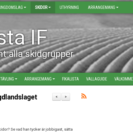
UNGDOMSLAG
SKIDOR
UTHYRNING
ARRANGEMANG
ta IF
 alla skidgrupper
TÄVLING
ARRANGEMANG
FIKALISTA
VALLAGUIDE
VÄLKOMMEN
gdlandslaget
<
>
idor? Se vad han tycker är jobbigast, sätta