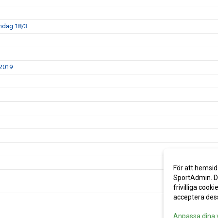
åndag 18/3
 2019
För att hemsid
SportAdmin. De
frivilliga cooki
acceptera des
Anpassa dina 