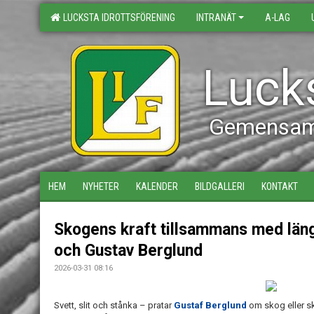
LUCKSTA IDROTTSFÖRENING
INTRANÄT
A-LAG
Lucks
Gemensamt
HEM
NYHETER
KALENDER
BILDGALLERI
KONTAKT
Skogens kraft tillsammans med län
och Gustav Berglund
2026-03-31 08:16
Svett, slit och stånka – pratar
Gustaf Berglund
om skog eller sk