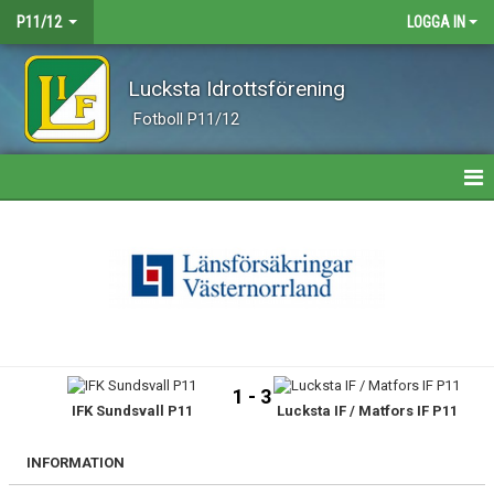
P11/12
LOGGA IN
Lucksta Idrottsförening
Fotboll P11/12
HEM
NYHETER
KALENDER
MATCHER
1 - 3
IFK Sundsvall P11
Lucksta IF / Matfors IF P11
TRUPPEN
BILDGALLERI
INFORMATION