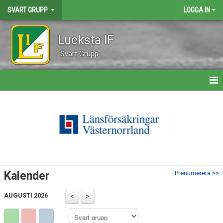
SVART GRUPP
LOGGA IN
Lucksta IF
Svart Grupp
HEM
NYHETER
KALENDER
ÅKARE
Kalender
Prenumerera >>
BILDGALLERI
AUGUSTI 2026
KONTAKT