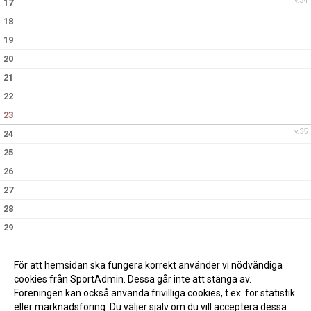
v.34
17
18
19
20
21
22
23
v.35
24
25
26
27
28
29
30
v.36
31
För att hemsidan ska fungera korrekt använder vi nödvändiga
cookies från SportAdmin. Dessa går inte att stänga av.
Föreningen kan också använda frivilliga cookies, t.ex. för statistik
eller marknadsföring. Du väljer själv om du vill acceptera dessa.