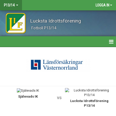
P13/14
LOGGA IN
Lucksta Idrottsförening
Fotboll P13/14
HEM
NYHETER
KALENDER
MATCHER
Själevads IK
TRUPPEN
vs
Lucksta Idrottsförening
P13/14
BILDGALLERI