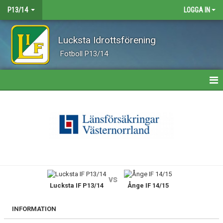
P13/14
LOGGA IN
Lucksta Idrottsförening
Fotboll P13/14
HEM
NYHETER
KALENDER
MATCHER
vs
Lucksta IF P13/14
Ånge IF 14/15
TRUPPEN
BILDGALLERI
INFORMATION