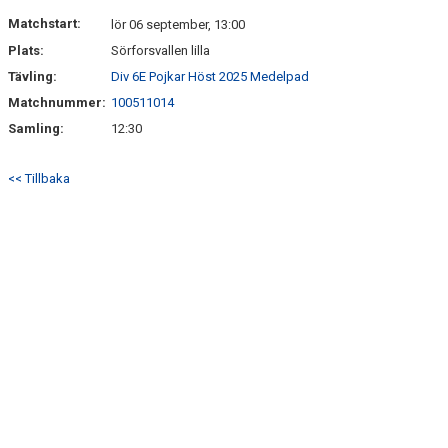
DOKUMENT
Matchstart:
lör 06 september, 13:00
Plats:
Sörforsvallen lilla
KONTAKT
Tävling:
Div 6E Pojkar Höst 2025 Medelpad
Matchnummer:
100511014
Samling:
12:30
<< Tillbaka