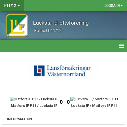
P11/12
LOGGA IN
Lucksta Idrottsförening
Fotboll P11/12
HEM
NYHETER
KALENDER
MATCHER
0 - 0
Matfors IF P11 / Lucksta IF
Lucksta IF / Matfors IF P11
TRUPPEN
BILDGALLERI
INFORMATION