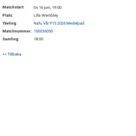
DOKUMENT
Matchstart:
tis 16 juni, 19:00
Plats:
Lilla Wembley
KONTAKT
Tävling:
Nafu Vår P15 2026 Medelpad
Matchnummer:
100336050
Samling:
18:00
<< Tillbaka