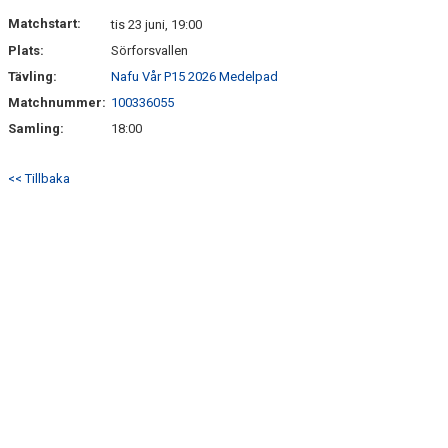
DOKUMENT
Matchstart:
tis 23 juni, 19:00
Plats:
Sörforsvallen
KONTAKT
Tävling:
Nafu Vår P15 2026 Medelpad
Matchnummer:
100336055
Samling:
18:00
<< Tillbaka