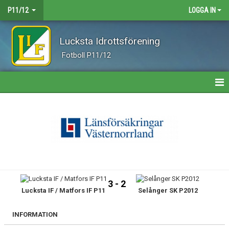
P11/12
LOGGA IN
Lucksta Idrottsförening
Fotboll P11/12
HEM
NYHETER
KALENDER
MATCHER
3 - 2
Lucksta IF / Matfors IF P11
Selånger SK P2012
TRUPPEN
BILDGALLERI
INFORMATION