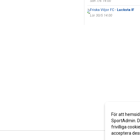
Sön 7/6 14:00
Friska Viljor FC -
Lucksta IF
Lör 30/5 14:00
För att hemsid
SportAdmin. De
frivilliga cooki
acceptera des