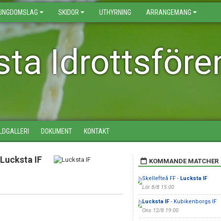
UNGDOMSLAG
SKIDOR
UTHYRNING
ARRANGEMANG
ta Idrottsföre
ILDGALLERI
DOKUMENT
KONTAKT
Lucksta IF
KOMMANDE MATCHER
Skellefteå FF -
Lucksta IF
Lör 8/8 15:00
Lucksta IF
- Kubikenborgs IF
Ons 12/8 19:00