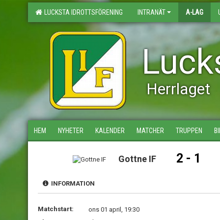
LUCKSTA IDROTTSFÖRENING
INTRANÄT
A-LAG
Lucks
Herrlaget
HEM
NYHETER
KALENDER
MATCHER
TRUPPEN
B
2 - 1
Gottne IF
INFORMATION
Matchstart:
ons 01 april, 19:30