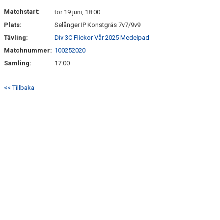
DOKUMENT
Matchstart:
tor 19 juni, 18:00
Plats:
Selånger IP Konstgräs 7v7/9v9
KONTAKT
Tävling:
Div 3C Flickor Vår 2025 Medelpad
MATCHER
Matchnummer:
100252020
Samling:
17:00
<< Tillbaka