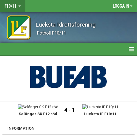
F10/11
LOGGA IN
Lucksta Idrottsförening
Fotboll F10/11
HEM
NYHETER
KALENDER
TRUPPEN
4 - 1
Selånger SK F12 röd
Lucksta IF F10/11
GÄSTBOK
BILDGALLERI
INFORMATION