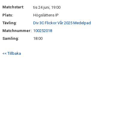
DOKUMENT
Matchstart:
tis 24 juni, 19:00
Plats:
Högslättens IP
KONTAKT
Tävling:
Div 3C Flickor Vår 2025 Medelpad
MATCHER
Matchnummer:
100252018
Samling:
18:00
<< Tillbaka