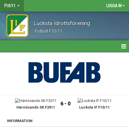
F10/11
LOGGA IN
Lucksta Idrottsförening
Fotboll F10/11
HEM
NYHETER
KALENDER
TRUPPEN
6 - 0
Härnösands SK F2011
Lucksta IF F10/11
GÄSTBOK
BILDGALLERI
INFORMATION